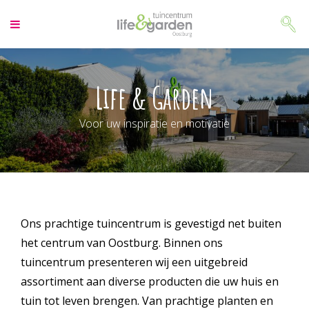
G
a
n
a
a
r
Life & Garden
c
o
Voor uw inspiratie en motivatie
n
t
e
n
t
Ons prachtige tuincentrum is gevestigd net buiten
het centrum van Oostburg. Binnen ons
tuincentrum presenteren wij een uitgebreid
assortiment aan diverse producten die uw huis en
tuin tot leven brengen. Van prachtige planten en