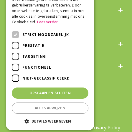
Algemeen
gebruikerservaring te verbeteren. Door
onze website te gebruiken, stemt u in met
alle cookies in overeenstemming met ons
Cookiebeleid.
Lees verder
STRIKT NOODZAKELIJK
Over ons
PRESTATIE
TARGETING
Snel naar
FUNCTIONEEL
NIET-GECLASSIFICEERD
Veilig winkelen
OPSLAAN EN SLUITEN
ALLES AFWIJZEN
©Life and Garden Oostburg
|
Green
DETAILS WEERGEVEN
Solutions
|
Tuincentrum Overzicht
|
Privacy Policy