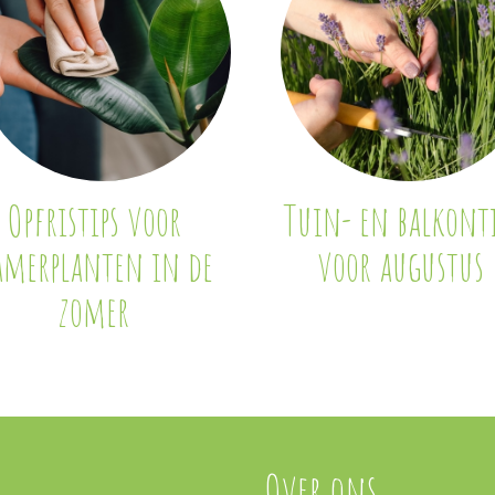
Opfristips voor
Tuin- en balkonti
amerplanten in de
voor augustus
zomer
Over ons