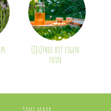
ps
(IJs)thee uit eigen
tuin
Snel naar