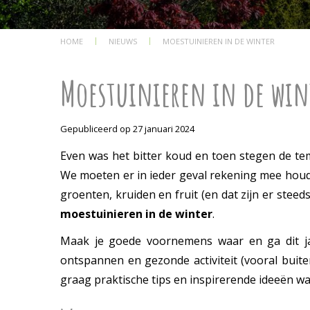
HOME
NIEUWS
MOESTUINIEREN IN DE WINTER
Moestuinieren in de win
Gepubliceerd op
27 januari 2024
Even was het bitter koud en toen stegen de te
We moeten er in ieder geval rekening mee houd
groenten, kruiden en fruit (en dat zijn er steed
moestuinieren in de winter
.
Maak je goede voornemens waar en ga dit jaar
ontspannen en gezonde activiteit (vooral buit
graag praktische tips en inspirerende ideeën wa