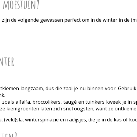
e moestuin?
s, zijn de volgende gewassen perfect om in de winter in de (m
nter
ntkiemen langzaam, dus die zaai je nu binnen voor. Gebruik s
nk.
als alfalfa, broccolikers, taugé en tuinkers kweek je in spe
eze kiemgroenten laten zich snel oogsten, want ze ontkieme
(veld)sla, winterspinazie en radijsjes, die je in de kas of k