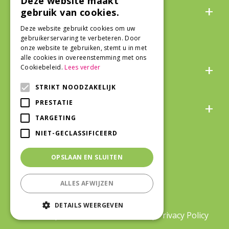
Deze website maakt
Algemeen
gebruik van cookies.
Deze website gebruikt cookies om uw
gebruikerservaring te verbeteren. Door
onze website te gebruiken, stemt u in met
alle cookies in overeenstemming met ons
Over ons
Cookiebeleid.
Lees verder
STRIKT NOODZAKELIJK
Snel naar
PRESTATIE
TARGETING
NIET-GECLASSIFICEERD
Veilig winkelen
OPSLAAN EN SLUITEN
ALLES AFWIJZEN
©Life and Garden Oostburg
|
Green
DETAILS WEERGEVEN
Solutions
|
Tuincentrum Overzicht
|
Privacy Policy