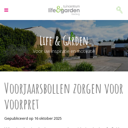
G
a
n
a
a
r
Life & Garden
c
o
Voor uw inspiratie en motivatie
n
t
e
n
t
Voorjaarsbollen zorgen voor
voorpret
Gepubliceerd op
16 oktober 2025