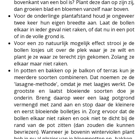
bovenkant van een bol is? Plant deze dan op zijn zij,
dan groeien blad en bloemen vanzelf naar boven.
Voor de onderlinge plantafstand houd je ongeveer
twee keer hun eigen breedte aan. Laat de bollen
elkaar in ieder geval niet raken, of dat nu in een pot
of in de volle grond is.
Voor een zo natuurlijk mogelijk effect strooi je de
bollen losjes uit over de plek waar je ze wilt en
plant je ze waar ze terecht zijn gekomen. Zolang ze
elkaar maar niet raken.
In potten en bakken op je balkon of terras kun je
meerdere soorten combineren. Dat noemen ze de
'lasagne-methode', omdat je met laagjes werkt. De
grootste en laatst bloeiende soorten doe je
onderin. Breng daarop weer een laag potgrond
vermengd met zand aan en stop daar de kleinere
en eerst bloeiende bolletjes in. Zorg ervoor dat de
bollen elkaar niet raken en ook niet te dicht bij de
rand van de pot zitten (dan zouden die kunnen
bevriezen). Wanneer je bovenin winterviolen plant
heb je nu al plezier van je bloempotten en -bakken.