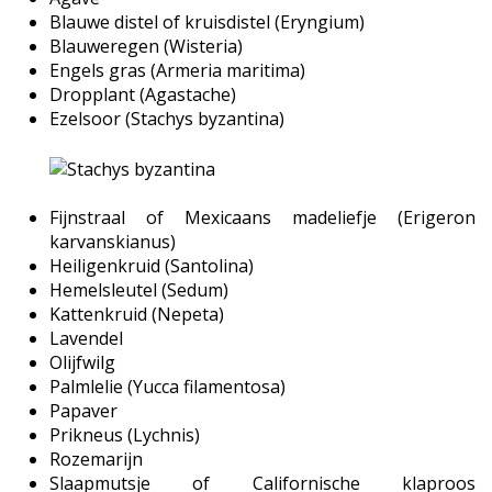
Blauwe distel of kruisdistel (Eryngium)
Blauweregen (Wisteria)
Engels gras (Armeria maritima)
Dropplant (Agastache)
Ezelsoor (Stachys byzantina)
Fijnstraal of Mexicaans madeliefje (Erigeron
karvanskianus)
Heiligenkruid (Santolina)
Hemelsleutel (Sedum)
Kattenkruid (Nepeta)
Lavendel
Olijfwilg
Palmlelie (Yucca filamentosa)
Papaver
Prikneus (Lychnis)
Rozemarijn
Slaapmutsje of Californische klaproos