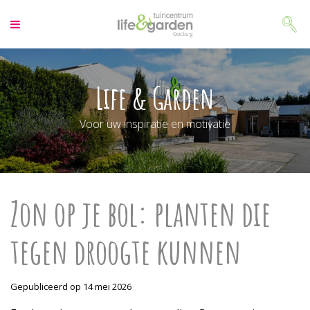
G
a
n
a
a
r
Life & Garden
c
o
Voor uw inspiratie en motivatie
n
t
e
n
t
Zon op je bol: planten die
tegen droogte kunnen
Gepubliceerd op
14 mei 2026