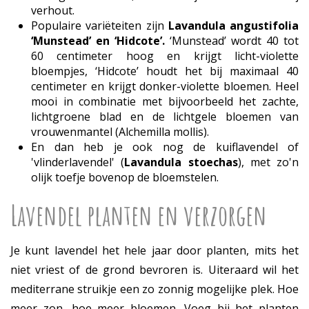
verhout.
Populaire variëteiten zijn
Lavandula angustifolia
‘Munstead’ en ‘Hidcote’.
‘Munstead’ wordt 40 tot
60 centimeter hoog en krijgt licht-violette
bloempjes, ‘Hidcote’ houdt het bij maximaal 40
centimeter en krijgt donker-violette bloemen. Heel
mooi in combinatie met bijvoorbeeld het zachte,
lichtgroene blad en de lichtgele bloemen van
vrouwenmantel (Alchemilla mollis).
En dan heb je ook nog de kuiflavendel of
'vlinderlavendel' (
Lavandula stoechas
), met zo'n
olijk toefje bovenop de bloemstelen.
Lavendel planten en verzorgen
Je kunt lavendel het hele jaar door planten, mits het
niet vriest of de grond bevroren is. Uiteraard wil het
mediterrane struikje een zo zonnig mogelijke plek. Hoe
meer zon, hoe meer bloemen. Voeg bij het planten