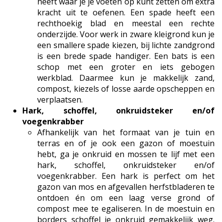
heeft waar je je voeten op kunt zetten om extra
kracht uit te oefenen. Een spade heeft een
rechthoekig blad en meestal een rechte
onderzijde. Voor werk in zware kleigrond kun je
een smallere spade kiezen, bij lichte zandgrond
is een brede spade handiger. Een bats is een
schop met een groter en iets gebogen
werkblad. Daarmee kun je makkelijk zand,
compost, kiezels of losse aarde opscheppen en
verplaatsen.
Hark, schoffel, onkruidsteker en/of
voegenkrabber
Afhankelijk van het formaat van je tuin en
terras en of je ook een gazon of moestuin
hebt, ga je onkruid en mossen te lijf met een
hark, schoffel, onkruidsteker en/of
voegenkrabber. Een hark is perfect om het
gazon van mos en afgevallen herfstbladeren te
ontdoen én om een laag verse grond of
compost mee te egaliseren. In de moestuin en
borders schoffel je onkruid gemakkelijk weg.