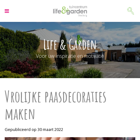
G
a
n
a
a
r
Life & Garden
c
o
Voor uw inspiratie en motivatie
n
t
e
n
t
Vrolijke paasdecoraties
maken
Gepubliceerd op
30 maart 2022