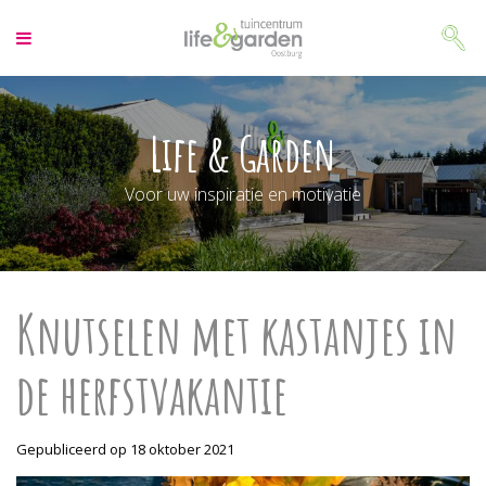
G
a
n
a
a
r
Life & Garden
c
o
Voor uw inspiratie en motivatie
n
t
e
n
t
Knutselen met kastanjes in
de herfstvakantie
Gepubliceerd op
18 oktober 2021