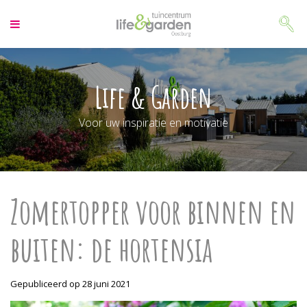
G
a
n
a
a
r
Life & Garden
c
o
Voor uw inspiratie en motivatie
n
t
e
n
t
Zomertopper voor binnen en
buiten: de hortensia
Gepubliceerd op
28 juni 2021