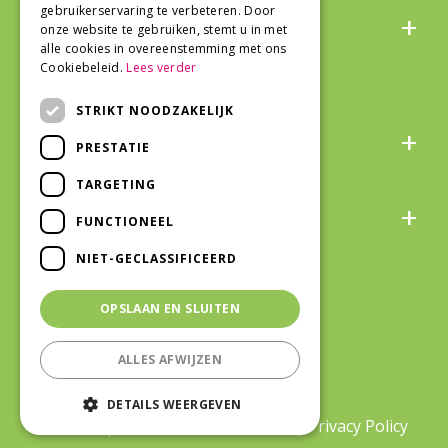
Algemeen
gebruikerservaring te verbeteren. Door
onze website te gebruiken, stemt u in met
alle cookies in overeenstemming met ons
Cookiebeleid.
Lees verder
STRIKT NOODZAKELIJK
Over ons
PRESTATIE
TARGETING
Snel naar
FUNCTIONEEL
NIET-GECLASSIFICEERD
Veilig winkelen
OPSLAAN EN SLUITEN
ALLES AFWIJZEN
©Life and Garden Oostburg
|
Green
DETAILS WEERGEVEN
Solutions
|
Tuincentrum Overzicht
|
Privacy Policy