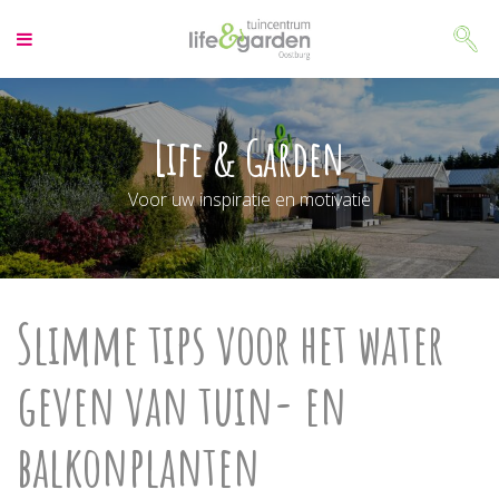
G
a
n
a
a
r
Life & Garden
c
o
Voor uw inspiratie en motivatie
n
t
e
n
t
Slimme tips voor het water
geven van tuin- en
balkonplanten