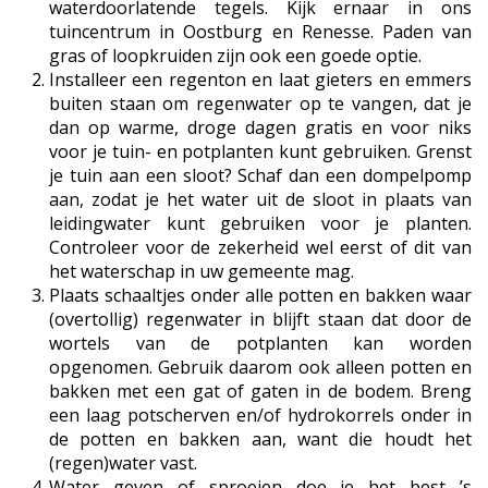
waterdoorlatende tegels. Kijk ernaar in ons
tuincentrum in Oostburg en Renesse. Paden van
gras of loopkruiden zijn ook een goede optie.
Installeer een regenton en laat gieters en emmers
buiten staan om regenwater op te vangen, dat je
dan op warme, droge dagen gratis en voor niks
voor je tuin- en potplanten kunt gebruiken. Grenst
je tuin aan een sloot? Schaf dan een dompelpomp
aan, zodat je het water uit de sloot in plaats van
leidingwater kunt gebruiken voor je planten.
Controleer voor de zekerheid wel eerst of dit van
het waterschap in uw gemeente mag.
Plaats schaaltjes onder alle potten en bakken waar
(overtollig) regenwater in blijft staan dat door de
wortels van de potplanten kan worden
opgenomen. Gebruik daarom ook alleen potten en
bakken met een gat of gaten in de bodem. Breng
een laag potscherven en/of hydrokorrels onder in
de potten en bakken aan, want die houdt het
(regen)water vast.
Water geven of sproeien doe je het best ’s