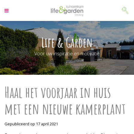
G
a
n
a
a
r
Life & Garden
c
o
Voor uw inspiratie en motivatie
n
t
e
n
t
Haal het voorjaar in huis
met een nieuwe kamerplant
Gepubliceerd op
17 april 2021