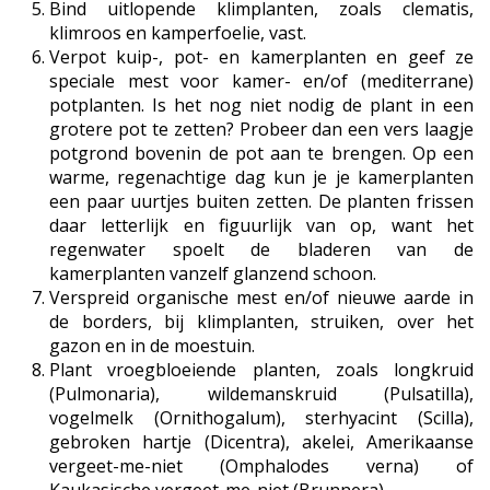
Bind uitlopende klimplanten, zoals clematis,
klimroos en kamperfoelie, vast.
Verpot kuip-, pot- en kamerplanten en geef ze
speciale mest voor kamer- en/of (mediterrane)
potplanten. Is het nog niet nodig de plant in een
grotere pot te zetten? Probeer dan een vers laagje
potgrond bovenin de pot aan te brengen. Op een
warme, regenachtige dag kun je je kamerplanten
een paar uurtjes buiten zetten. De planten frissen
daar letterlijk en figuurlijk van op, want het
regenwater spoelt de bladeren van de
kamerplanten vanzelf glanzend schoon.
Verspreid organische mest en/of nieuwe aarde in
de borders, bij klimplanten, struiken, over het
gazon en in de moestuin.
Plant vroegbloeiende planten, zoals longkruid
(Pulmonaria), wildemanskruid (Pulsatilla),
vogelmelk (Ornithogalum), sterhyacint (Scilla),
gebroken hartje (Dicentra), akelei, Amerikaanse
vergeet-me-niet (Omphalodes verna) of