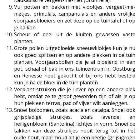
Kaukasische vergeet-me-niet (Brunnera).
Vul potten en bakken met viooltjes, vergeet-me-
nietjes, primula’s, campanula's en andere vrolijke
voorjaarsbloeiers en zet deze op de tuintafel of op
je balkon.
Scheur of deel uit de kluiten gewassen vaste
planten.
Grote pollen uitgebloeide sneeuwklokjes kun je nu
ook goed splitsen en op andere plekken in de tuin
planten. Voorjaarsbollen die je al bloeiend in een
pot, schaal of bak in ons tuincentrum in Oostburg
en Renesse hebt gekocht of bij ons hebt besteld
kun je na de bloei in de tuin planten.
Verplant struiken die je liever op een andere plek
hebt, omdat ze te groot geworden zijn of als je op
hun plek een terras, pad of vijver wilt aanleggen.
Snoei bolbomen, zoals acacia en catalpa. Snoei ook
grijsbladige struikjes, zoals lavendel en
heiligenbloem (Santolina) lichtjes in vorm. Snoei de
takken van deze struikjes nooit terug tot in het
oude hout, maar houd altijd een beetje (grijs)groen