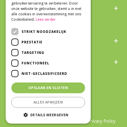
Algemeen
gebruikerservaring te verbeteren. Door
onze website te gebruiken, stemt u in met
alle cookies in overeenstemming met ons
Cookiebeleid.
Lees verder
STRIKT NOODZAKELIJK
Over ons
PRESTATIE
TARGETING
Snel naar
FUNCTIONEEL
NIET-GECLASSIFICEERD
Veilig winkelen
OPSLAAN EN SLUITEN
ALLES AFWIJZEN
©Life and Garden Oostburg
|
Green
DETAILS WEERGEVEN
Solutions
|
Tuincentrum Overzicht
|
Privacy Policy