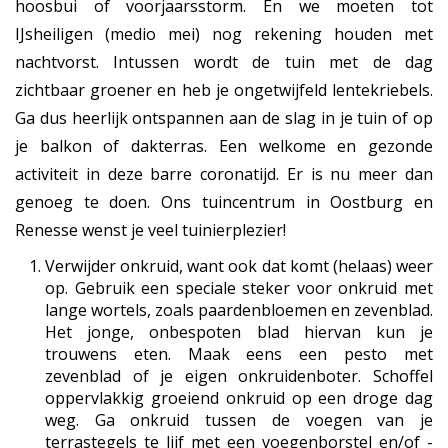
hoosbui of voorjaarsstorm. En we moeten tot
IJsheiligen (medio mei) nog rekening houden met
nachtvorst. Intussen wordt de tuin met de dag
zichtbaar groener en heb je ongetwijfeld lentekriebels.
Ga dus heerlijk ontspannen aan de slag in je tuin of op
je balkon of dakterras. Een welkome en gezonde
activiteit in deze barre coronatijd. Er is nu meer dan
genoeg te doen. Ons tuincentrum in Oostburg en
Renesse wenst je veel tuinierplezier!
Verwijder onkruid, want ook dat komt (helaas) weer
op. Gebruik een speciale steker voor onkruid met
lange wortels, zoals paardenbloemen en zevenblad.
Het jonge, onbespoten blad hiervan kun je
trouwens eten. Maak eens een pesto met
zevenblad of je eigen onkruidenboter. Schoffel
oppervlakkig groeiend onkruid op een droge dag
weg. Ga onkruid tussen de voegen van je
terrastegels te lijf met een voegenborstel en/of -