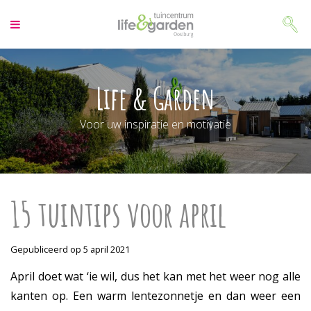
G
a
n
a
a
r
Life & Garden
c
o
Voor uw inspiratie en motivatie
n
t
e
n
t
15 tuintips voor april
Gepubliceerd op
5 april 2021
April doet wat ‘ie wil, dus het kan met het weer nog alle
kanten op. Een warm lentezonnetje en dan weer een