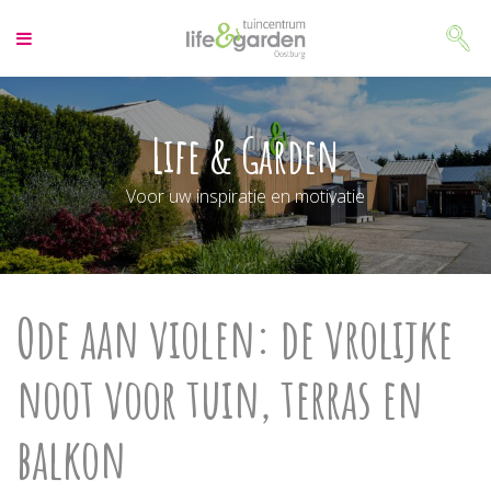
G
a
n
a
a
r
Life & Garden
c
o
Voor uw inspiratie en motivatie
n
t
e
n
t
Ode aan violen: de vrolijke
noot voor tuin, terras en
balkon