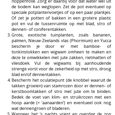
noppenfolie. Zorg er daarbij voor dat water wel uit
de bodem kan weglopen. Zet de pot eventueel op
speciale potplantenvoetjes of op een paar plankjes.
Of zet je potten of bakken in een grotere plastic
pot en vul de tussenruimte op met blad, stro of
dennen- of coniferentakken.
Grote, exotische tuinplanten, zoals bananen,
palmen, Nieuw-Zeelands vlas (Phormium) en Yucca
bescherm je door er met bamboe- of
tonkinstokken een wigwam omheen te maken en
deze te omwikkelen met jute zakken, rietmatten of
vliesdoek. Vul de wigwams bij aanhoudende
strenge vorst voor de zekerheid op met stro, droog
blad en/of dennentakken.
Bescherm het oculatiepunt (de knobbel waaruit de
takken groeien) van stamrozen door er dennen- of
kerstboomtakken of stro met jute om te binden.
Bedek de voet van klim- en struikrozen met een
hoop aarde (= ‘aanaarden’) en eventueel ook nog
wat dennengroen of bladeren.
Wanneer het ’s nachts vriest en overdag de zon