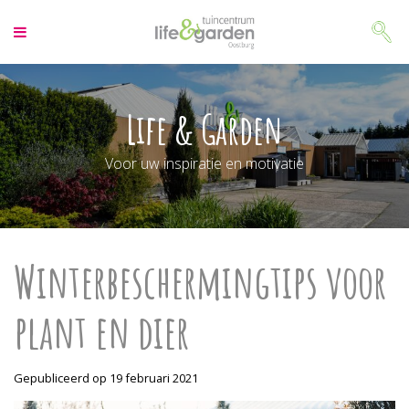
G
a
n
a
a
r
Life & Garden
c
o
Voor uw inspiratie en motivatie
n
t
e
n
t
Winterbeschermingtips voor
plant en dier
Gepubliceerd op
19 februari 2021