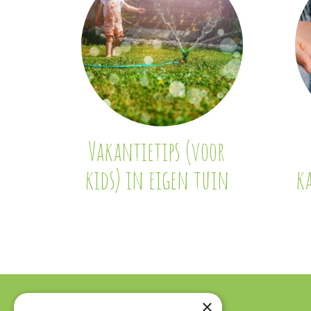
Vakantietips (voor
kids) in eigen tuin
k
×