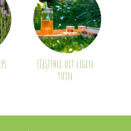
ps
(IJs)thee uit eigen
tuin