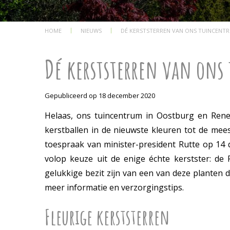
HOME
NIEUWS
DÉ KERSTSTERREN VAN ONS TUINCENT
Dé kerststerren van on
Gepubliceerd op
18 december 2020
Helaas, ons tuincentrum in Oostburg en Rene
kerstballen in de nieuwste kleuren tot de me
toespraak van minister-president Rutte op 14
volop keuze uit de enige échte kerstster: de P
gelukkige bezit zijn van een van deze planten 
meer informatie en verzorgingstips.
Fleurige kerststerren