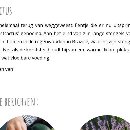
ctus
 helemaal terug van weggeweest. Eentje die er nu uitspring
tcactus’ genoemd. Aan het eind van zijn lange stengels vor
yt’ in bomen in de regenwouden in Brazilië, waar hij zijn st
 Net als de kerstster houdt hij van een warme, lichte plek z
 wat vloeibare voeding.
en van
e berichten: