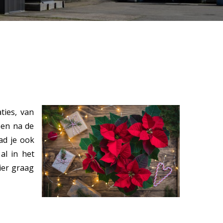
ties, van
ben na de
ad je ook
al in het
ier graag