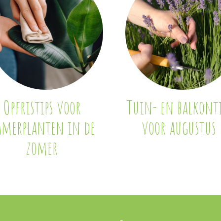
Opfristips voor
Tuin- en balkonti
amerplanten in de
voor augustus
zomer