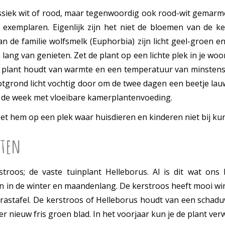
klassiek wit of rood, maar tegenwoordig ook rood-wit gemarm
exemplaren. Eigenlijk zijn het niet de bloemen van de k
an de familie wolfsmelk (Euphorbia) zijn licht geel-groen e
lang van genieten. Zet de plant op een lichte plek in je woon
 plant houdt van warmte en een temperatuur van minstens
otgrond licht vochtig door om de twee dagen een beetje lau
in de week met vloeibare kamerplantenvoeding.
s zet hem op een plek waar huisdieren en kinderen niet bij k
iten
roos; de vaste tuinplant Helleborus. Al is dit wat ons b
n in de winter en maandenlang. De kerstroos heeft mooi wint
rrastafel. De kerstroos of Helleborus houdt van een schadu
er nieuw fris groen blad. In het voorjaar kun je de plant v