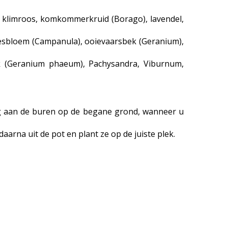
a), klimroos, komkommerkruid (Borago), lavendel,
okjesbloem (Campanula), ooievaarsbek (Geranium),
k (Geranium phaeum), Pachysandra, Viburnum,
ng aan de buren op de begane grond, wanneer u
daarna uit de pot en plant ze op de juiste plek.