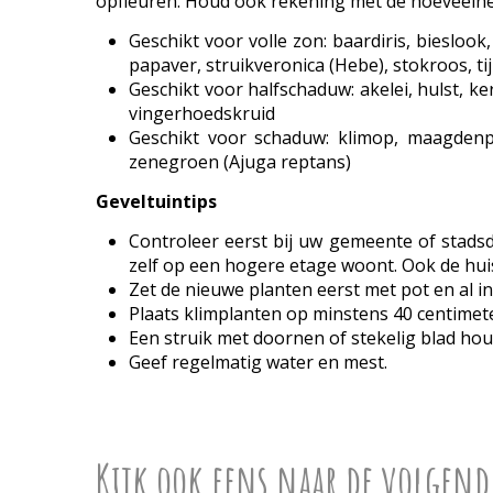
opfleuren. Houd ook rekening met de hoeveelheid
Geschikt voor volle zon: baardiris, biesloo
papaver, struikveronica (Hebe), stokroos, t
Geschikt voor halfschaduw: akelei, hulst, k
vingerhoedskruid
Geschikt voor schaduw: klimop, maagdenp
zenegroen (Ajuga reptans)
Geveltuintips
Controleer eerst bij uw gemeente of stad
zelf op een hogere etage woont. Ook de hu
Zet de nieuwe planten eerst met pot en al in 
Plaats klimplanten op minstens 40 centimete
Een struik met doornen of stekelig blad hou
Geef regelmatig water en mest.
Kijk ook eens naar de volgend