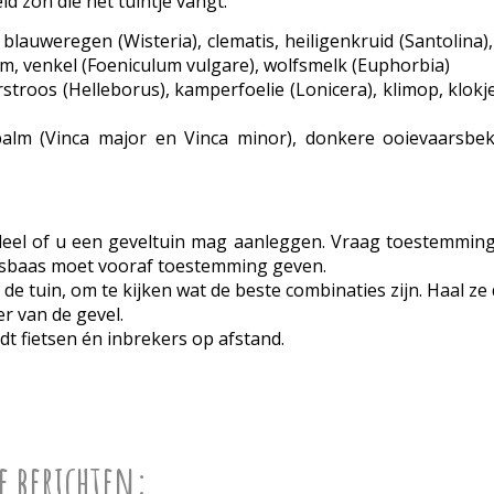
 zon die het tuintje vangt.
k, blauweregen (Wisteria), clematis, heiligenkruid (Santolin
ijm, venkel (Foeniculum vulgare), wolfsmelk (Euphorbia)
erstroos (Helleborus), kamperfoelie (Lonicera), klimop, kl
alm (Vinca major en Vinca minor), donkere ooievaarsbe
sdeel of u een geveltuin mag aanleggen. Vraag toestemmi
isbaas moet vooraf toestemming geven.
de tuin, om te kijken wat de beste combinaties zijn. Haal ze 
r van de gevel.
dt fietsen én inbrekers op afstand.
e berichten: