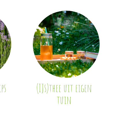
ps
(IJs)thee uit eigen
tuin