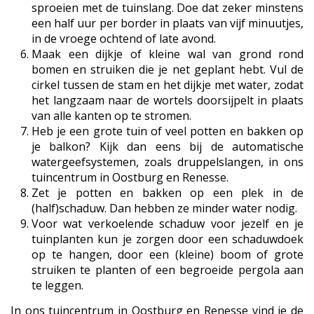
sproeien met de tuinslang. Doe dat zeker minstens
een half uur per border in plaats van vijf minuutjes,
in de vroege ochtend of late avond.
Maak een dijkje of kleine wal van grond rond
bomen en struiken die je net geplant hebt. Vul de
cirkel tussen de stam en het dijkje met water, zodat
het langzaam naar de wortels doorsijpelt in plaats
van alle kanten op te stromen.
Heb je een grote tuin of veel potten en bakken op
je balkon? Kijk dan eens bij de automatische
watergeefsystemen, zoals druppelslangen, in ons
tuincentrum in Oostburg en Renesse.
Zet je potten en bakken op een plek in de
(half)schaduw. Dan hebben ze minder water nodig.
Voor wat verkoelende schaduw voor jezelf en je
tuinplanten kun je zorgen door een schaduwdoek
op te hangen, door een (kleine) boom of grote
struiken te planten of een begroeide pergola aan
te leggen.
In ons tuincentrum in Oostburg en Renesse vind je de